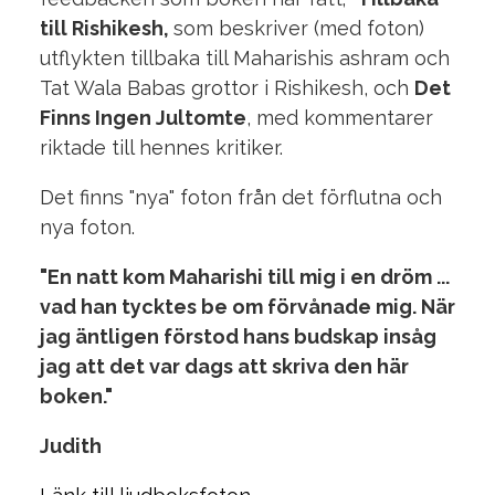
till Rishikesh,
som
beskriver (med foton)
utflykten tillbaka till Maharishis ashram och
Tat Wala Babas grottor i Rishikesh, och
D
et
Finns Ingen J
ultomte
, med kommentarer
riktade till hennes kritiker.
Det finns "nya" foton från det förflutna och
nya foton.
"En natt kom Maharishi till mig i en dröm ...
vad han tycktes be om förvånade mig. När
jag äntligen förstod hans budskap insåg
jag att det var dags att skriva den här
boken."
Judith