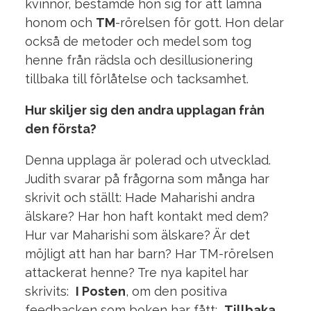
kvinnor, bestämde hon sig för att lämna
honom och
TM
-rörelsen för gott.
Hon delar
också de metoder och medel som tog
henne från rädsla och desillusionering
tillbaka till förlåtelse och tacksamhet.
Hur skiljer sig den andra upplagan från
den första?
Denna upplaga är polerad och utvecklad.
Judith svarar på frågorna som många har
skrivit och ställt: Hade Maharishi andra
älskare?
Har hon haft kontakt med dem?
Hur var Maharishi som älskare?
Är det
möjligt att han har barn?
Har TM-rörelsen
attackerat henne?
Tre nya kapitel har
skrivits:
I Posten
, om den positiva
feedbacken som boken har fått;
T
i
llbaka